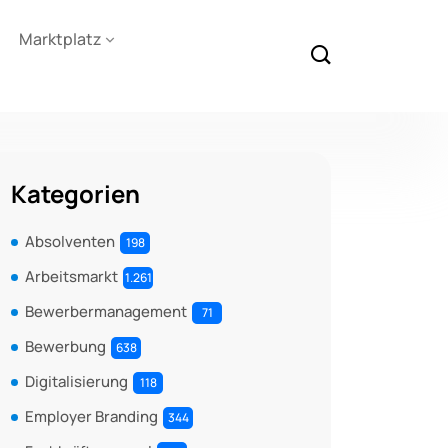
Marktplatz
Kategorien
Absolventen
198
Arbeitsmarkt
1.261
Bewerbermanagement
71
Bewerbung
638
Digitalisierung
118
Employer Branding
344