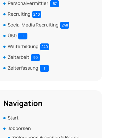
Personalvermittler
67
Recruiting
240
Social Media Recruiting
248
Ü50
1
Weiterbildung
240
Zeitarbeit
90
Zeiterfassung
1
Navigation
Start
Jobbörsen
Zielgruppen Branchen & Berufe