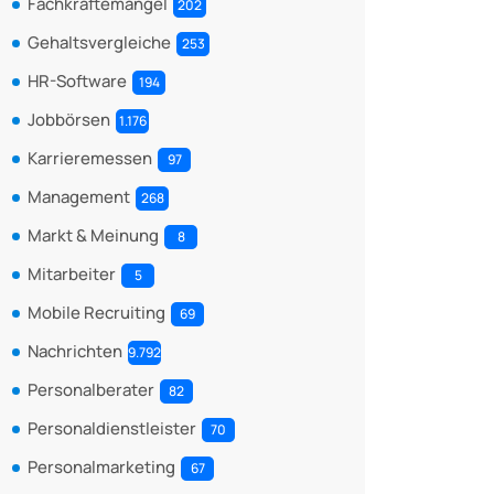
Fachkräftemangel
202
Gehaltsvergleiche
253
HR-Software
194
Jobbörsen
1.176
Karrieremessen
97
Management
268
Markt & Meinung
8
Mitarbeiter
5
Mobile Recruiting
69
Nachrichten
9.792
Personalberater
82
Personaldienstleister
70
Personalmarketing
67