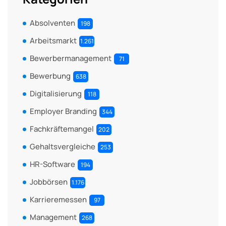
Absolventen
198
Arbeitsmarkt
1.261
Bewerbermanagement
71
Bewerbung
638
Digitalisierung
118
Employer Branding
344
Fachkräftemangel
202
Gehaltsvergleiche
253
HR-Software
194
Jobbörsen
1.176
Karrieremessen
97
Management
268