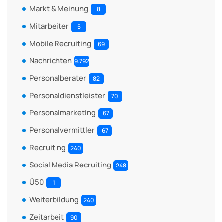
Markt & Meinung
8
Mitarbeiter
5
Mobile Recruiting
69
Nachrichten
9.792
Personalberater
82
Personaldienstleister
70
Personalmarketing
67
Personalvermittler
67
Recruiting
240
Social Media Recruiting
248
Ü50
1
Weiterbildung
240
Zeitarbeit
90