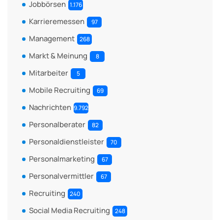
Jobbörsen
1.176
Karrieremessen
97
Management
268
Markt & Meinung
8
Mitarbeiter
5
Mobile Recruiting
69
Nachrichten
9.792
Personalberater
82
Personaldienstleister
70
Personalmarketing
67
Personalvermittler
67
Recruiting
240
Social Media Recruiting
248