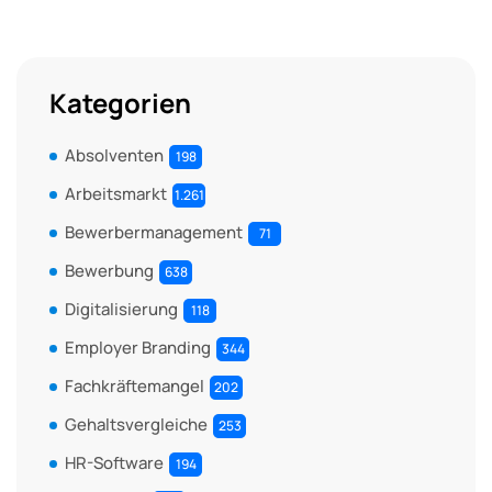
Kategorien
Absolventen
198
Arbeitsmarkt
1.261
Bewerbermanagement
71
Bewerbung
638
Digitalisierung
118
Employer Branding
344
Fachkräftemangel
202
Gehaltsvergleiche
253
HR-Software
194