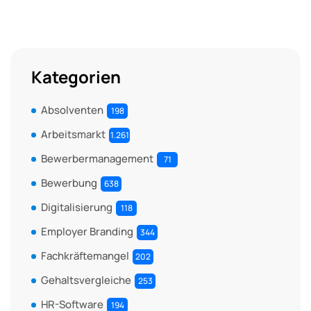
Kategorien
Absolventen
198
Arbeitsmarkt
1.261
Bewerbermanagement
71
Bewerbung
638
Digitalisierung
118
Employer Branding
344
Fachkräftemangel
202
Gehaltsvergleiche
253
HR-Software
194