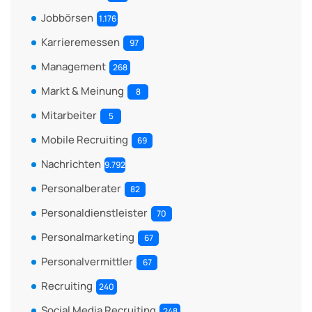
Jobbörsen
1.176
Karrieremessen
97
Management
268
Markt & Meinung
8
Mitarbeiter
5
Mobile Recruiting
69
Nachrichten
9.792
Personalberater
82
Personaldienstleister
70
Personalmarketing
67
Personalvermittler
67
Recruiting
240
Social Media Recruiting
248