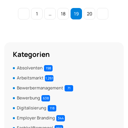
1
…
18
19
20
Kategorien
Absolventen
198
Arbeitsmarkt
1.261
Bewerbermanagement
71
Bewerbung
638
Digitalisierung
118
Employer Branding
344
Fachkräftemangel