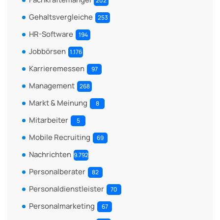
202
Gehaltsvergleiche
253
HR-Software
194
Jobbörsen
1.176
Karrieremessen
97
Management
268
Markt & Meinung
8
Mitarbeiter
5
Mobile Recruiting
69
Nachrichten
9.792
Personalberater
82
Personaldienstleister
70
Personalmarketing
67