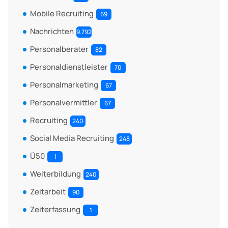
Mobile Recruiting
69
Nachrichten
9.792
Personalberater
82
Personaldienstleister
70
Personalmarketing
67
Personalvermittler
67
Recruiting
240
Social Media Recruiting
248
Ü50
1
Weiterbildung
240
Zeitarbeit
90
Zeiterfassung
1