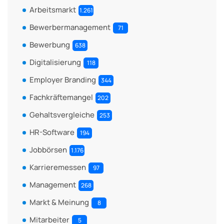
Arbeitsmarkt
1.261
Bewerbermanagement
71
Bewerbung
638
Digitalisierung
118
Employer Branding
344
Fachkräftemangel
202
Gehaltsvergleiche
253
HR-Software
194
Jobbörsen
1.176
Karrieremessen
97
Management
268
Markt & Meinung
8
Mitarbeiter
5