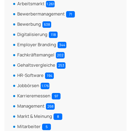
Arbeitsmarkt
1.261
Bewerbermanagement
71
Bewerbung
638
Digitalisierung
118
Employer Branding
344
Fachkräftemangel
202
Gehaltsvergleiche
253
HR-Software
194
Jobbörsen
1.176
Karrieremessen
97
Management
268
Markt & Meinung
8
Mitarbeiter
5