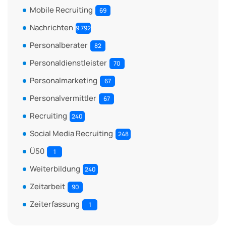
Mobile Recruiting
69
Nachrichten
9.792
Personalberater
82
Personaldienstleister
70
Personalmarketing
67
Personalvermittler
67
Recruiting
240
Social Media Recruiting
248
Ü50
1
Weiterbildung
240
Zeitarbeit
90
Zeiterfassung
1