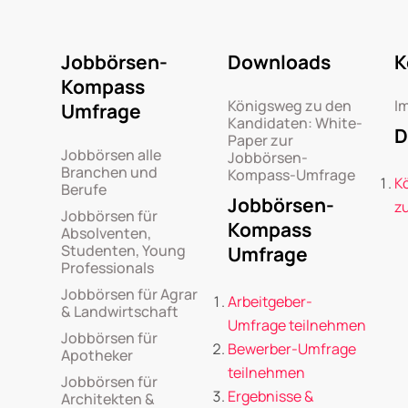
Jobbörsen-
Downloads
K
Kompass
Königsweg zu den
I
Umfrage
Kandidaten: White-
D
Paper zur
Jobbörsen alle
Jobbörsen-
Branchen und
Kompass-Umfrage
K
Berufe
Jobbörsen-
z
Jobbörsen für
Kompass
Absolventen,
Studenten, Young
Umfrage
Professionals
Jobbörsen für Agrar
Arbeitgeber-
& Landwirtschaft
Umfrage teilnehmen
Jobbörsen für
Bewerber-Umfrage
Apotheker
teilnehmen
Jobbörsen für
Ergebnisse &
Architekten &