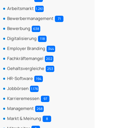
Arbeitsmarkt
1.261
Bewerbermanagement
71
Bewerbung
638
Digitalisierung
118
Employer Branding
344
Fachkräftemangel
202
Gehaltsvergleiche
253
HR-Software
194
Jobbörsen
1.176
Karrieremessen
97
Management
268
Markt & Meinung
8