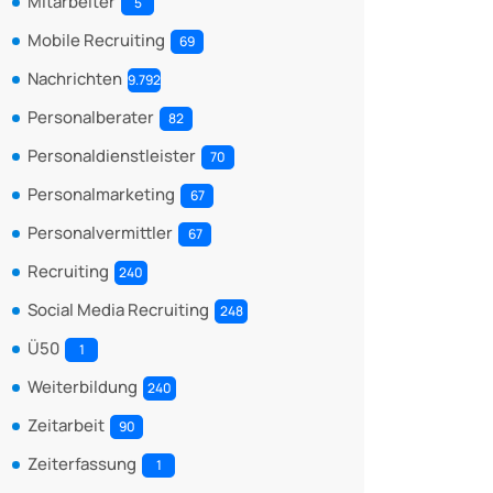
Mitarbeiter
5
Mobile Recruiting
69
Nachrichten
9.792
Personalberater
82
Personaldienstleister
70
Personalmarketing
67
Personalvermittler
67
Recruiting
240
Social Media Recruiting
248
Ü50
1
Weiterbildung
240
Zeitarbeit
90
Zeiterfassung
1