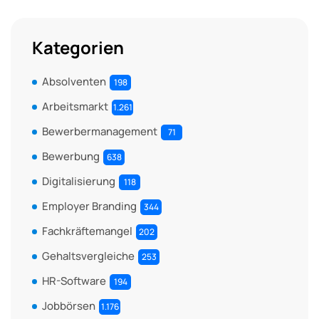
Kategorien
Absolventen
198
Arbeitsmarkt
1.261
Bewerbermanagement
71
Bewerbung
638
Digitalisierung
118
Employer Branding
344
Fachkräftemangel
202
Gehaltsvergleiche
253
HR-Software
194
Jobbörsen
1.176