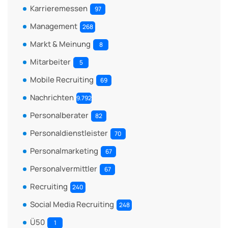
Karrieremessen
97
Management
268
Markt & Meinung
8
Mitarbeiter
5
Mobile Recruiting
69
Nachrichten
9.792
Personalberater
82
Personaldienstleister
70
Personalmarketing
67
Personalvermittler
67
Recruiting
240
Social Media Recruiting
248
Ü50
1