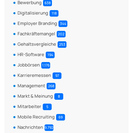
Bewerbung
638
Digitalisierung
118
Employer Branding
344
Fachkräftemangel
202
Gehaltsvergleiche
253
HR-Software
194
Jobbörsen
1.176
Karrieremessen
97
Management
268
Markt & Meinung
8
Mitarbeiter
5
Mobile Recruiting
69
Nachrichten
9.792