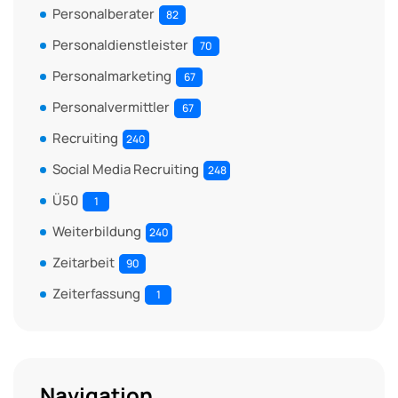
Personalberater
82
Personaldienstleister
70
Personalmarketing
67
Personalvermittler
67
Recruiting
240
Social Media Recruiting
248
Ü50
1
Weiterbildung
240
Zeitarbeit
90
Zeiterfassung
1
Navigation