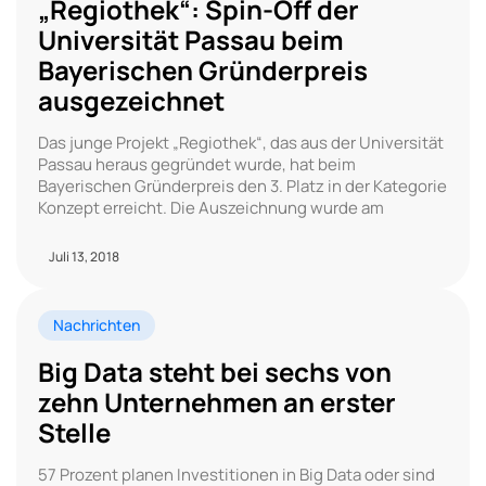
„Regiothek“: Spin-Off der
Universität Passau beim
Bayerischen Gründerpreis
ausgezeichnet
Das junge Projekt „Regiothek“, das aus der Universität
Passau heraus gegründet wurde, hat beim
Bayerischen Gründerpreis den 3. Platz in der Kategorie
Konzept erreicht. Die Auszeichnung wurde am
Juli 13, 2018
Nachrichten
Big Data steht bei sechs von
zehn Unternehmen an erster
Stelle
57 Prozent planen Investitionen in Big Data oder sind