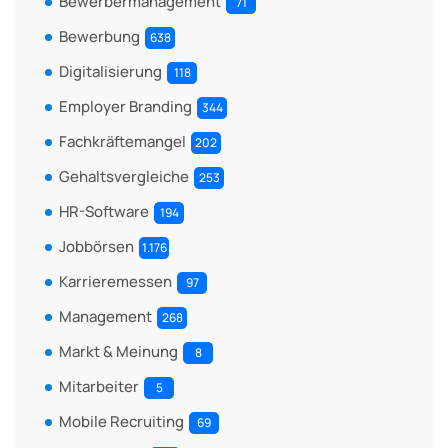
Bewerbermanagement
71
Bewerbung
638
Digitalisierung
118
Employer Branding
344
Fachkräftemangel
202
Gehaltsvergleiche
253
HR-Software
194
Jobbörsen
1.176
Karrieremessen
97
Management
268
Markt & Meinung
8
Mitarbeiter
5
Mobile Recruiting
69