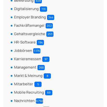
Bewerbung
638
Digitalisierung
118
Employer Branding
344
Fachkräftemangel
202
Gehaltsvergleiche
253
HR-Software
194
Jobbörsen
1.176
Karrieremessen
97
Management
268
Markt & Meinung
8
Mitarbeiter
5
Mobile Recruiting
69
Nachrichten
9.792