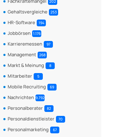
Fachkräftemangel
202
Gehaltsvergleiche
253
HR-Software
194
Jobbörsen
1.176
Karrieremessen
97
Management
268
Markt & Meinung
8
Mitarbeiter
5
Mobile Recruiting
69
Nachrichten
9.792
Personalberater
82
Personaldienstleister
70
Personalmarketing
67