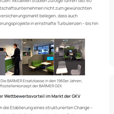
zen. Aktuellen Studien zufolge führen fast 60
irtschaftsunternehmen nicht zum gewünschten
nversicherungsmarkt belegen, dass auch
ungsprojekte in ernsthafte Turbulenzen – bis hin
1. Die BARMER Ersatzkasse in den 1960er Jahren,
äftsstellenkonzept der BARMER GEK
er Wettbewerbsvorteil im Markt der GKV
n die Etablierung eines strukturierten Change –