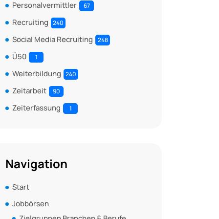
Personalvermittler
67
Recruiting
240
Social Media Recruiting
248
Ü50
1
Weiterbildung
240
Zeitarbeit
90
Zeiterfassung
1
Navigation
Start
Jobbörsen
Zielgruppen Branchen & Berufe