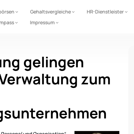
börsen
Gehaltsvergleiche
HR-Dienstleister
ompass
Impressum
ung gelingen
 Verwaltung zum
ngsunternehmen
n „Personal und Organisation“