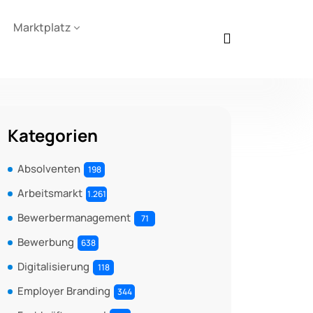
Marktplatz
Kategorien
Absolventen
198
Arbeitsmarkt
1.261
Bewerbermanagement
71
Bewerbung
638
Digitalisierung
118
Employer Branding
344