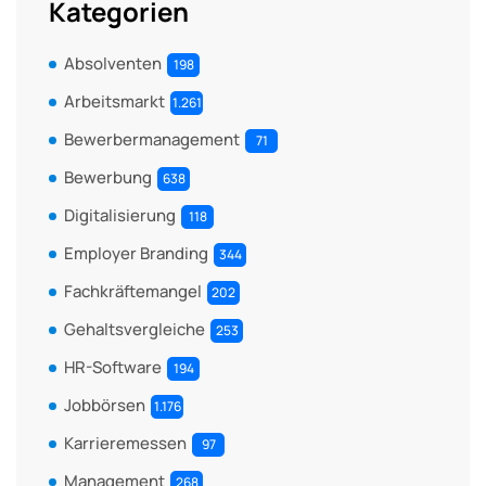
Kategorien
Absolventen
198
Arbeitsmarkt
1.261
Bewerbermanagement
71
Bewerbung
638
Digitalisierung
118
Employer Branding
344
Fachkräftemangel
202
Gehaltsvergleiche
253
HR-Software
194
Jobbörsen
1.176
Karrieremessen
97
Management
268