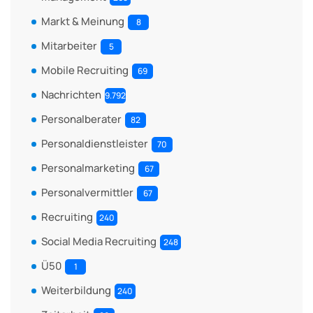
Markt & Meinung
8
Mitarbeiter
5
Mobile Recruiting
69
Nachrichten
9.792
Personalberater
82
Personaldienstleister
70
Personalmarketing
67
Personalvermittler
67
Recruiting
240
Social Media Recruiting
248
Ü50
1
Weiterbildung
240