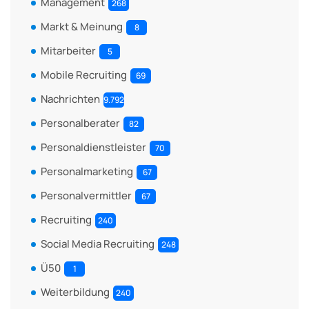
Management
268
Markt & Meinung
8
Mitarbeiter
5
Mobile Recruiting
69
Nachrichten
9.792
Personalberater
82
Personaldienstleister
70
Personalmarketing
67
Personalvermittler
67
Recruiting
240
Social Media Recruiting
248
Ü50
1
Weiterbildung
240