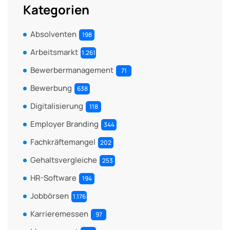
Kategorien
Absolventen
198
Arbeitsmarkt
1.261
Bewerbermanagement
71
Bewerbung
638
Digitalisierung
118
Employer Branding
344
Fachkräftemangel
202
Gehaltsvergleiche
253
HR-Software
194
Jobbörsen
1.176
Karrieremessen
97