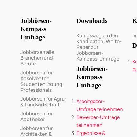
Jobbörsen-
Downloads
K
Kompass
Königsweg zu den
I
Umfrage
Kandidaten: White-
D
Paper zur
Jobbörsen alle
Jobbörsen-
Branchen und
Kompass-Umfrage
K
Berufe
Jobbörsen-
z
Jobbörsen für
Kompass
Absolventen,
Studenten, Young
Umfrage
Professionals
Jobbörsen für Agrar
Arbeitgeber-
& Landwirtschaft
Umfrage teilnehmen
Jobbörsen für
Bewerber-Umfrage
Apotheker
teilnehmen
Jobbörsen für
Ergebnisse &
Architekten &