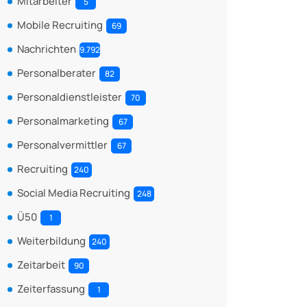
Mitarbeiter
5
Mobile Recruiting
69
Nachrichten
9.792
Personalberater
82
Personaldienstleister
70
Personalmarketing
67
Personalvermittler
67
Recruiting
240
Social Media Recruiting
248
Ü50
1
Weiterbildung
240
Zeitarbeit
90
Zeiterfassung
1