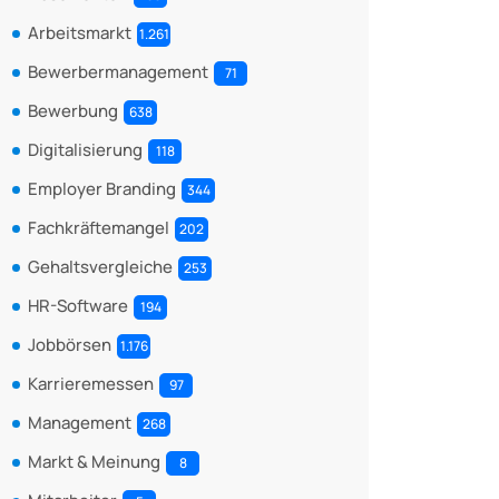
Arbeitsmarkt
1.261
Bewerbermanagement
71
Bewerbung
638
Digitalisierung
118
Employer Branding
344
Fachkräftemangel
202
Gehaltsvergleiche
253
HR-Software
194
Jobbörsen
1.176
Karrieremessen
97
Management
268
Markt & Meinung
8