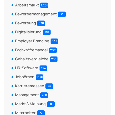
Arbeitsmarkt
1.261
Bewerbermanagement
71
Bewerbung
638
Digitalisierung
118
Employer Branding
344
Fachkräftemangel
202
Gehaltsvergleiche
253
HR-Software
194
Jobbörsen
1.176
Karrieremessen
97
Management
268
Markt & Meinung
8
Mitarbeiter
5