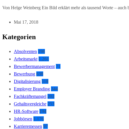
Von Helge Weinberg Ein Bild erklärt mehr als tausend Worte – auch
Mai 17, 2018
Kategorien
Absolventen
198
Arbeitsmarkt
1.261
Bewerbermanagement
71
Bewerbung
638
Digitalisierung
118
Employer Branding
344
Fachkräftemangel
202
Gehaltsvergleiche
253
HR-Software
194
Jobbörsen
1.176
Karrieremessen
97