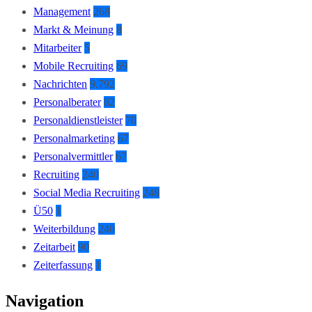
Management
268
Markt & Meinung
8
Mitarbeiter
5
Mobile Recruiting
69
Nachrichten
9.792
Personalberater
82
Personaldienstleister
70
Personalmarketing
67
Personalvermittler
67
Recruiting
240
Social Media Recruiting
248
Ü50
1
Weiterbildung
240
Zeitarbeit
90
Zeiterfassung
1
Navigation