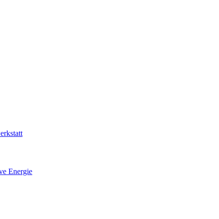
rkstatt
ive Energie