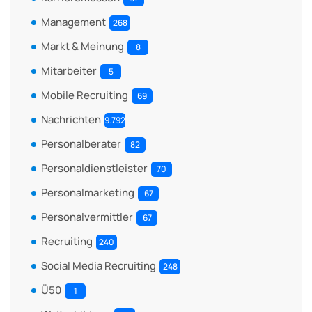
Management
268
Markt & Meinung
8
Mitarbeiter
5
Mobile Recruiting
69
Nachrichten
9.792
Personalberater
82
Personaldienstleister
70
Personalmarketing
67
Personalvermittler
67
Recruiting
240
Social Media Recruiting
248
Ü50
1