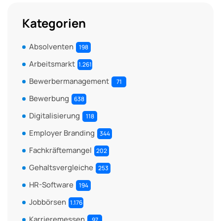
Kategorien
Absolventen
198
Arbeitsmarkt
1.261
Bewerbermanagement
71
Bewerbung
638
Digitalisierung
118
Employer Branding
344
Fachkräftemangel
202
Gehaltsvergleiche
253
HR-Software
194
Jobbörsen
1.176
Karrieremessen
97