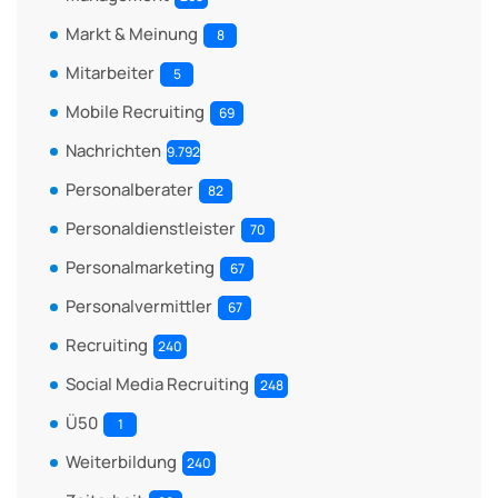
Markt & Meinung
8
Mitarbeiter
5
Mobile Recruiting
69
Nachrichten
9.792
Personalberater
82
Personaldienstleister
70
Personalmarketing
67
Personalvermittler
67
Recruiting
240
Social Media Recruiting
248
Ü50
1
Weiterbildung
240