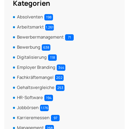
Kategorien
Absolventen
198
Arbeitsmarkt
1.261
Bewerbermanagement
71
Bewerbung
638
Digitalisierung
118
Employer Branding
344
Fachkräftemangel
202
Gehaltsvergleiche
253
HR-Software
194
Jobbörsen
1.176
Karrieremessen
97
Management
268