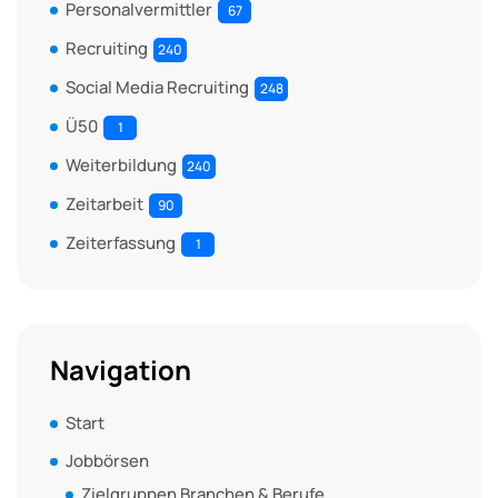
Personalvermittler
67
Recruiting
240
Social Media Recruiting
248
Ü50
1
Weiterbildung
240
Zeitarbeit
90
Zeiterfassung
1
Navigation
Start
Jobbörsen
Zielgruppen Branchen & Berufe