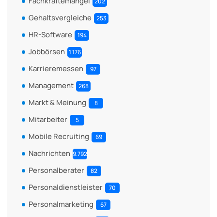
Fachkräftemangel
202
Gehaltsvergleiche
253
HR-Software
194
Jobbörsen
1.176
Karrieremessen
97
Management
268
Markt & Meinung
8
Mitarbeiter
5
Mobile Recruiting
69
Nachrichten
9.792
Personalberater
82
Personaldienstleister
70
Personalmarketing
67