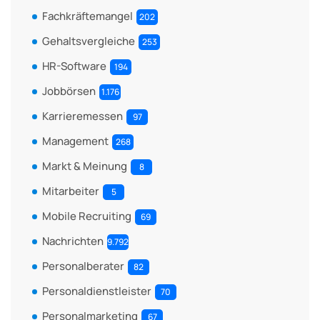
Fachkräftemangel
202
Gehaltsvergleiche
253
HR-Software
194
Jobbörsen
1.176
Karrieremessen
97
Management
268
Markt & Meinung
8
Mitarbeiter
5
Mobile Recruiting
69
Nachrichten
9.792
Personalberater
82
Personaldienstleister
70
Personalmarketing
67