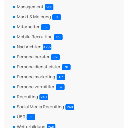
Management
268
Markt & Meinung
8
Mitarbeiter
5
Mobile Recruiting
69
Nachrichten
9.792
Personalberater
82
Personaldienstleister
70
Personalmarketing
67
Personalvermittler
67
Recruiting
240
Social Media Recruiting
248
Ü50
1
Weiterbildung
240