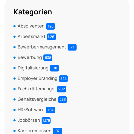
Kategorien
Absolventen
198
Arbeitsmarkt
1.261
Bewerbermanagement
71
Bewerbung
638
Digitalisierung
118
Employer Branding
344
Fachkräftemangel
202
Gehaltsvergleiche
253
HR-Software
194
Jobbörsen
1.176
Karrieremessen
97