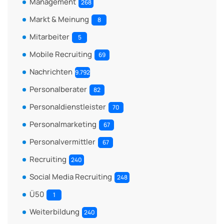
Management
268
Markt & Meinung
8
Mitarbeiter
5
Mobile Recruiting
69
Nachrichten
9.792
Personalberater
82
Personaldienstleister
70
Personalmarketing
67
Personalvermittler
67
Recruiting
240
Social Media Recruiting
248
Ü50
1
Weiterbildung
240