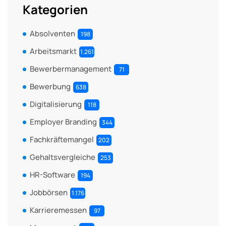
Kategorien
Absolventen
198
Arbeitsmarkt
1.261
Bewerbermanagement
71
Bewerbung
638
Digitalisierung
118
Employer Branding
344
Fachkräftemangel
202
Gehaltsvergleiche
253
HR-Software
194
Jobbörsen
1.176
Karrieremessen
97