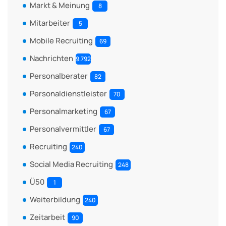
Markt & Meinung
8
Mitarbeiter
5
Mobile Recruiting
69
Nachrichten
9.792
Personalberater
82
Personaldienstleister
70
Personalmarketing
67
Personalvermittler
67
Recruiting
240
Social Media Recruiting
248
Ü50
1
Weiterbildung
240
Zeitarbeit
90