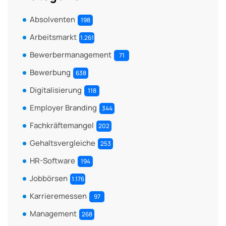
Absolventen
198
Arbeitsmarkt
1.261
Bewerbermanagement
71
Bewerbung
638
Digitalisierung
118
Employer Branding
344
Fachkräftemangel
202
Gehaltsvergleiche
253
HR-Software
194
Jobbörsen
1.176
Karrieremessen
97
Management
268