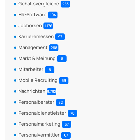
Gehaltsvergleiche
253
HR-Software
194
Jobbörsen
1.176
Karrieremessen
97
Management
268
Markt & Meinung
8
Mitarbeiter
5
Mobile Recruiting
69
Nachrichten
9.792
Personalberater
82
Personaldienstleister
70
Personalmarketing
67
Personalvermittler
67