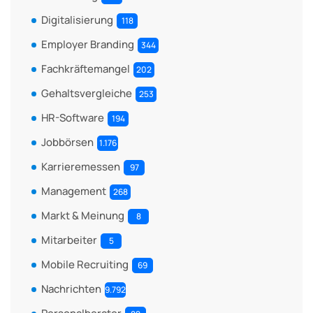
Digitalisierung
118
Employer Branding
344
Fachkräftemangel
202
Gehaltsvergleiche
253
HR-Software
194
Jobbörsen
1.176
Karrieremessen
97
Management
268
Markt & Meinung
8
Mitarbeiter
5
Mobile Recruiting
69
Nachrichten
9.792