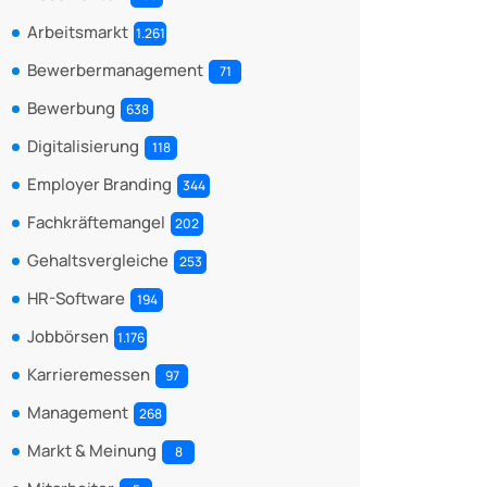
Arbeitsmarkt
1.261
Bewerbermanagement
71
Bewerbung
638
Digitalisierung
118
Employer Branding
344
Fachkräftemangel
202
Gehaltsvergleiche
253
HR-Software
194
Jobbörsen
1.176
Karrieremessen
97
Management
268
Markt & Meinung
8