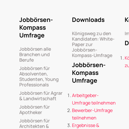
Jobbörsen-
Downloads
K
Kompass
Königsweg zu den
I
Umfrage
Kandidaten: White-
D
Paper zur
Jobbörsen alle
Jobbörsen-
Branchen und
Kompass-Umfrage
K
Berufe
Jobbörsen-
z
Jobbörsen für
Kompass
Absolventen,
Studenten, Young
Umfrage
Professionals
Jobbörsen für Agrar
Arbeitgeber-
& Landwirtschaft
Umfrage teilnehmen
Jobbörsen für
Bewerber-Umfrage
Apotheker
teilnehmen
Jobbörsen für
Ergebnisse &
Architekten &