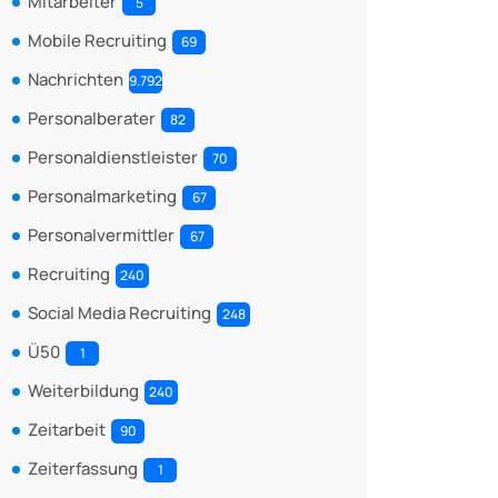
Mitarbeiter
5
Mobile Recruiting
69
Nachrichten
9.792
Personalberater
82
Personaldienstleister
70
Personalmarketing
67
Personalvermittler
67
Recruiting
240
Social Media Recruiting
248
Ü50
1
Weiterbildung
240
Zeitarbeit
90
Zeiterfassung
1