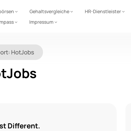
börsen
Gehaltsvergleiche
HR-Dienstleister
ompass
Impressum
ort:
HotJobs
tJobs
t Different.