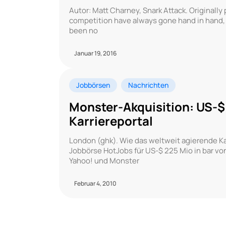
Autor: Matt Charney, Snark Attack. Originally
competition have always gone hand in hand, a
been no
Januar 19, 2016
Jobbörsen
Nachrichten
Monster-Akquisition: US-$
Karriereportal
London (ghk). Wie das weltweit agierende Kar
Jobbörse HotJobs für US-$ 225 Mio in bar v
Yahoo! und Monster
Februar 4, 2010