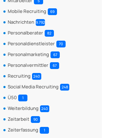
Mitarbeiter
5
Mobile Recruiting
69
Nachrichten
9.792
Personalberater
82
Personaldienstleister
70
Personalmarketing
67
Personalvermittler
67
Recruiting
240
Social Media Recruiting
248
Ü50
1
Weiterbildung
240
Zeitarbeit
90
Zeiterfassung
1