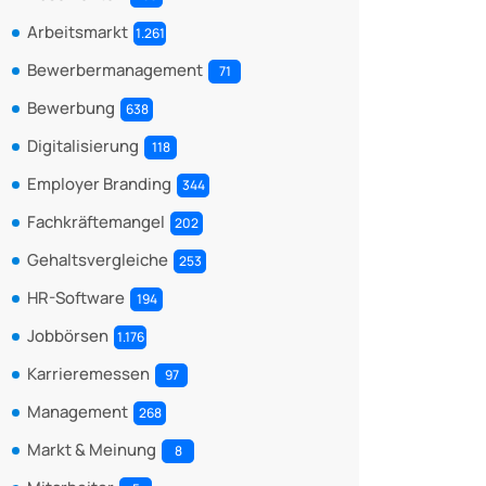
Arbeitsmarkt
1.261
Bewerbermanagement
71
Bewerbung
638
Digitalisierung
118
Employer Branding
344
Fachkräftemangel
202
Gehaltsvergleiche
253
HR-Software
194
Jobbörsen
1.176
Karrieremessen
97
Management
268
Markt & Meinung
8