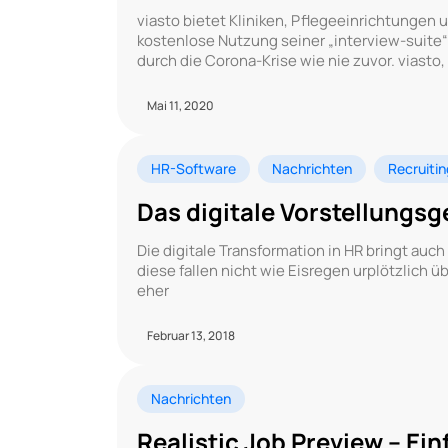
viasto bietet Kliniken, Pflegeeinrichtunge
kostenlose Nutzung seiner „interview-suite
durch die Corona-Krise wie nie zuvor. viasto,
Mai 11, 2020
HR-Software
Nachrichten
Recruitin
Das digitale Vorstellungs
Die digitale Transformation in HR bringt auc
diese fallen nicht wie Eisregen urplötzlich 
eher
Februar 13, 2018
Nachrichten
Realistic Job Preview – Ei