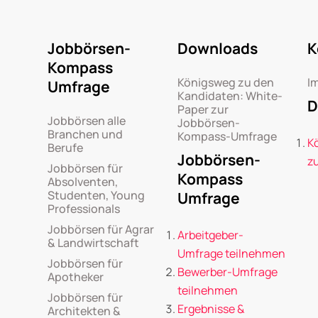
Jobbörsen-
Downloads
K
Kompass
Königsweg zu den
I
Umfrage
Kandidaten: White-
D
Paper zur
Jobbörsen alle
Jobbörsen-
Branchen und
Kompass-Umfrage
K
Berufe
Jobbörsen-
z
Jobbörsen für
Kompass
Absolventen,
Studenten, Young
Umfrage
Professionals
Jobbörsen für Agrar
Arbeitgeber-
& Landwirtschaft
Umfrage teilnehmen
Jobbörsen für
Bewerber-Umfrage
Apotheker
teilnehmen
Jobbörsen für
Ergebnisse &
Architekten &