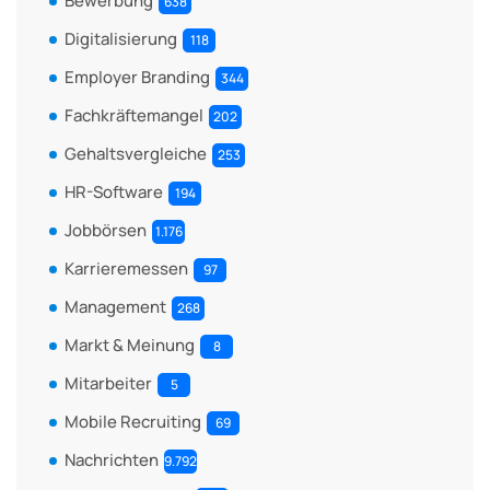
Bewerbung
638
Digitalisierung
118
Employer Branding
344
Fachkräftemangel
202
Gehaltsvergleiche
253
HR-Software
194
Jobbörsen
1.176
Karrieremessen
97
Management
268
Markt & Meinung
8
Mitarbeiter
5
Mobile Recruiting
69
Nachrichten
9.792