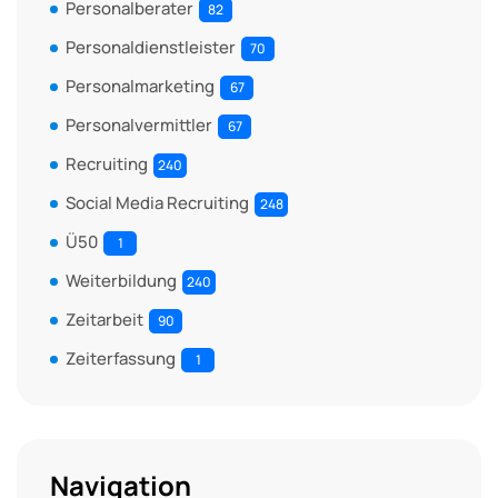
Personalberater
82
Personaldienstleister
70
Personalmarketing
67
Personalvermittler
67
Recruiting
240
Social Media Recruiting
248
Ü50
1
Weiterbildung
240
Zeitarbeit
90
Zeiterfassung
1
Navigation