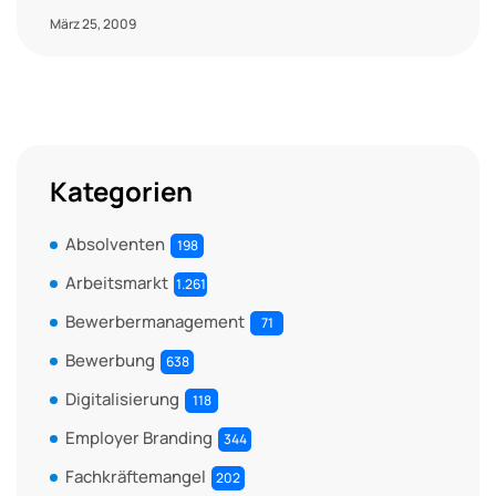
März 25, 2009
Kategorien
Absolventen
198
Arbeitsmarkt
1.261
Bewerbermanagement
71
Bewerbung
638
Digitalisierung
118
Employer Branding
344
Fachkräftemangel
202