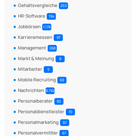
Gehaltsvergleiche
253
HR-Software
194
Jobbörsen
1.176
Karrieremessen
97
Management
268
Markt & Meinung
8
Mitarbeiter
5
Mobile Recruiting
69
Nachrichten
9.792
Personalberater
82
Personaldienstleister
70
Personalmarketing
67
Personalvermittler
67