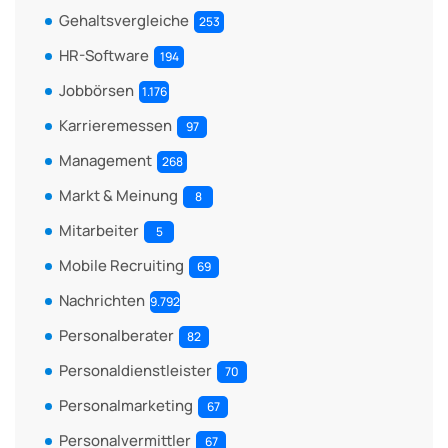
Gehaltsvergleiche
253
HR-Software
194
Jobbörsen
1.176
Karrieremessen
97
Management
268
Markt & Meinung
8
Mitarbeiter
5
Mobile Recruiting
69
Nachrichten
9.792
Personalberater
82
Personaldienstleister
70
Personalmarketing
67
Personalvermittler
67