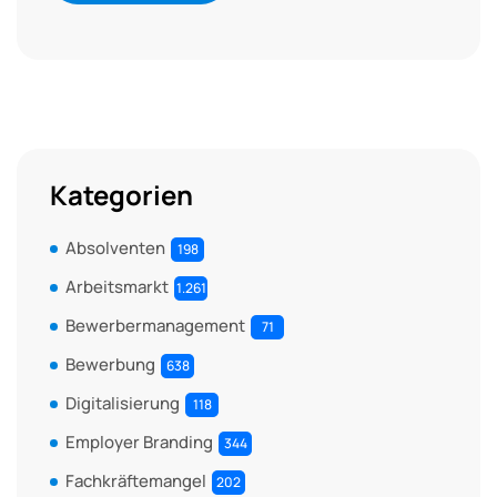
Kategorien
Absolventen
198
Arbeitsmarkt
1.261
Bewerbermanagement
71
Bewerbung
638
Digitalisierung
118
Employer Branding
344
Fachkräftemangel
202