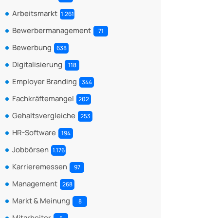
Arbeitsmarkt
1.261
Bewerbermanagement
71
Bewerbung
638
Digitalisierung
118
Employer Branding
344
Fachkräftemangel
202
Gehaltsvergleiche
253
HR-Software
194
Jobbörsen
1.176
Karrieremessen
97
Management
268
Markt & Meinung
8
Mitarbeiter