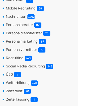
5
Mobile Recruiting
69
Nachrichten
9.792
Personalberater
82
Personaldienstleister
70
Personalmarketing
67
Personalvermittler
67
Recruiting
240
Social Media Recruiting
248
Ü50
1
Weiterbildung
240
Zeitarbeit
90
Zeiterfassung
1