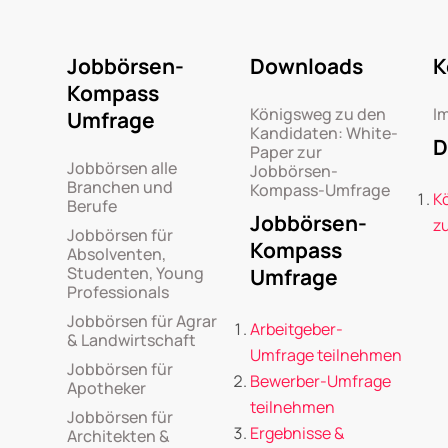
Jobbörsen-
Downloads
K
Kompass
Königsweg zu den
I
Umfrage
Kandidaten: White-
D
Paper zur
Jobbörsen alle
Jobbörsen-
Branchen und
Kompass-Umfrage
K
Berufe
Jobbörsen-
z
Jobbörsen für
Kompass
Absolventen,
Studenten, Young
Umfrage
Professionals
Jobbörsen für Agrar
Arbeitgeber-
& Landwirtschaft
Umfrage teilnehmen
Jobbörsen für
Bewerber-Umfrage
Apotheker
teilnehmen
Jobbörsen für
Ergebnisse &
Architekten &