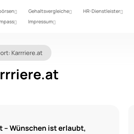
börsen
Gehaltsvergleiche
HR-Dienstleister
ompass
Impressum
ort:
Karrriere.at
rrriere.at
t – Wünschen ist erlaubt,