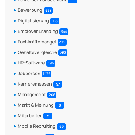
Bewerbung
638
Digitalisierung
118
Employer Branding
344
Fachkräftemangel
202
Gehaltsvergleiche
253
HR-Software
194
Jobbörsen
1.176
Karrieremessen
97
Management
268
Markt & Meinung
8
Mitarbeiter
5
Mobile Recruiting
69