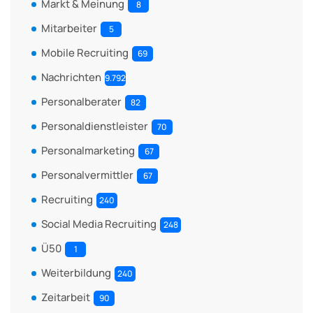
Markt & Meinung
8
Mitarbeiter
5
Mobile Recruiting
69
Nachrichten
9.792
Personalberater
82
Personaldienstleister
70
Personalmarketing
67
Personalvermittler
67
Recruiting
240
Social Media Recruiting
248
Ü50
1
Weiterbildung
240
Zeitarbeit
90