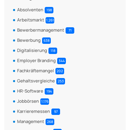
Absolventen
198
Arbeitsmarkt
1.261
Bewerbermanagement
71
Bewerbung
638
Digitalisierung
118
Employer Branding
344
Fachkräftemangel
202
Gehaltsvergleiche
253
HR-Software
194
Jobbörsen
1.176
Karrieremessen
97
Management
268