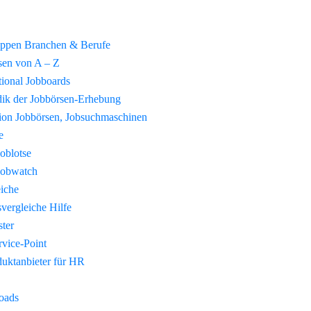
uppen Branchen & Berufe
sen von A – Z
tional Jobboards
ik der Jobbörsen-Erhebung
tion Jobbörsen, Jobsuchmaschinen
e
Joblotse
Jobwatch
eiche
vergleiche Hilfe
ster
vice-Point
duktanbieter für HR
oads