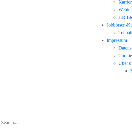
Karrie
Webina
HR-Blo
Jobbörsen-K
Teilna
Impressum
Datens
Cookie
Über u