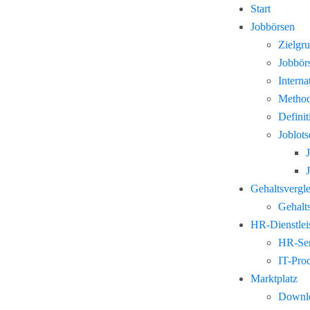
Start
Jobbörsen
Zielgr
Jobbör
Interna
Method
Defini
Joblots
Gehaltsvergl
Gehalts
HR-Dienstlei
HR-Ser
IT-Pro
Marktplatz
Downl