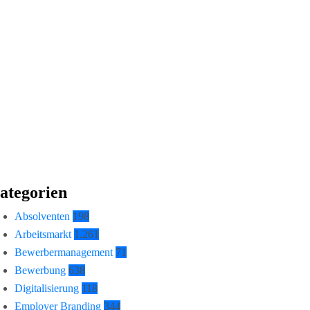
ategorien
Absolventen
198
Arbeitsmarkt
1.261
Bewerbermanagement
71
Bewerbung
638
Digitalisierung
118
Employer Branding
344