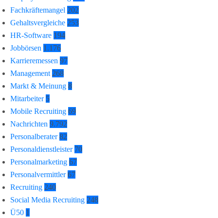
Fachkräftemangel
202
Gehaltsvergleiche
253
HR-Software
194
Jobbörsen
1.176
Karrieremessen
97
Management
268
Markt & Meinung
8
Mitarbeiter
5
Mobile Recruiting
69
Nachrichten
9.792
Personalberater
82
Personaldienstleister
70
Personalmarketing
67
Personalvermittler
67
Recruiting
240
Social Media Recruiting
248
Ü50
1