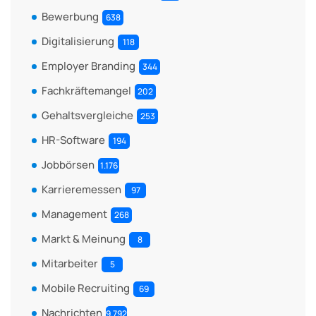
Bewerbung
638
Digitalisierung
118
Employer Branding
344
Fachkräftemangel
202
Gehaltsvergleiche
253
HR-Software
194
Jobbörsen
1.176
Karrieremessen
97
Management
268
Markt & Meinung
8
Mitarbeiter
5
Mobile Recruiting
69
Nachrichten
9.792