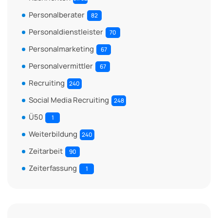
Personalberater
82
Personaldienstleister
70
Personalmarketing
67
Personalvermittler
67
Recruiting
240
Social Media Recruiting
248
Ü50
1
Weiterbildung
240
Zeitarbeit
90
Zeiterfassung
1