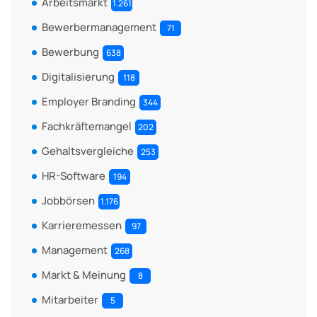
Arbeitsmarkt
1.261
Bewerbermanagement
71
Bewerbung
638
Digitalisierung
118
Employer Branding
344
Fachkräftemangel
202
Gehaltsvergleiche
253
HR-Software
194
Jobbörsen
1.176
Karrieremessen
97
Management
268
Markt & Meinung
8
Mitarbeiter
5