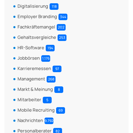
Digitalisierung
118
Employer Branding
344
Fachkräftemangel
202
Gehaltsvergleiche
253
HR-Software
194
Jobbörsen
1.176
Karrieremessen
97
Management
268
Markt & Meinung
8
Mitarbeiter
5
Mobile Recruiting
69
Nachrichten
9.792
Personalberater
82