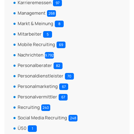
Karrieremessen
97
Management
268
Markt & Meinung
8
Mitarbeiter
5
Mobile Recruiting
69
Nachrichten
9.792
Personalberater
82
Personaldienstleister
70
Personalmarketing
67
Personalvermittler
67
Recruiting
240
Social Media Recruiting
248
Ü50
1