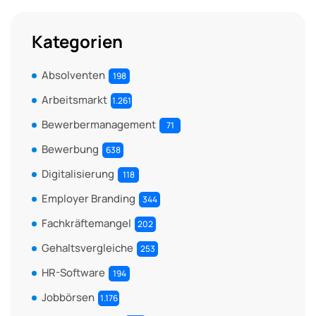
Kategorien
Absolventen
198
Arbeitsmarkt
1.261
Bewerbermanagement
71
Bewerbung
638
Digitalisierung
118
Employer Branding
344
Fachkräftemangel
202
Gehaltsvergleiche
253
HR-Software
194
Jobbörsen
1.176