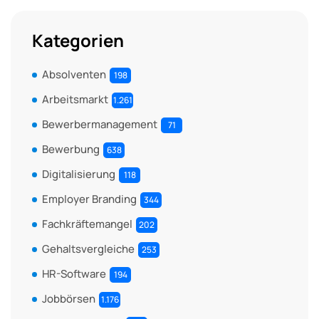
Kategorien
Absolventen
198
Arbeitsmarkt
1.261
Bewerbermanagement
71
Bewerbung
638
Digitalisierung
118
Employer Branding
344
Fachkräftemangel
202
Gehaltsvergleiche
253
HR-Software
194
Jobbörsen
1.176