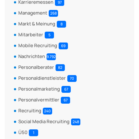
Karrieremessen
97
Management
268
Markt & Meinung
8
Mitarbeiter
5
Mobile Recruiting
69
Nachrichten
9.792
Personalberater
82
Personaldienstleister
70
Personalmarketing
67
Personalvermittler
67
Recruiting
240
Social Media Recruiting
248
Ü50
1