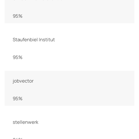
95%
Staufenbiel Institut
95%
jobvector
95%
stellenwerk