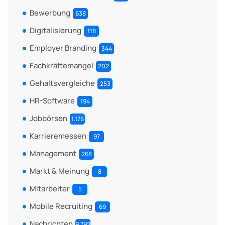
Bewerbung
638
Digitalisierung
118
Employer Branding
344
Fachkräftemangel
202
Gehaltsvergleiche
253
HR-Software
194
Jobbörsen
1.176
Karrieremessen
97
Management
268
Markt & Meinung
8
Mitarbeiter
5
Mobile Recruiting
69
Nachrichten
9.792