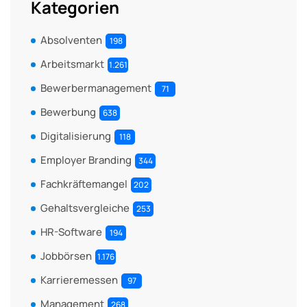
Kategorien
Absolventen
198
Arbeitsmarkt
1.261
Bewerbermanagement
71
Bewerbung
638
Digitalisierung
118
Employer Branding
344
Fachkräftemangel
202
Gehaltsvergleiche
253
HR-Software
194
Jobbörsen
1.176
Karrieremessen
97
Management
268