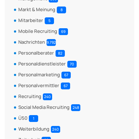
Markt & Meinung
8
Mitarbeiter
5
Mobile Recruiting
69
Nachrichten
9.792
Personalberater
82
Personaldienstleister
70
Personalmarketing
67
Personalvermittler
67
Recruiting
240
Social Media Recruiting
248
Ü50
1
Weiterbildung
240