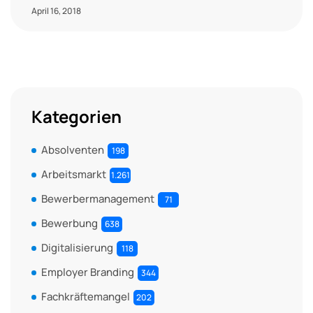
April 16, 2018
Kategorien
Absolventen
198
Arbeitsmarkt
1.261
Bewerbermanagement
71
Bewerbung
638
Digitalisierung
118
Employer Branding
344
Fachkräftemangel
202