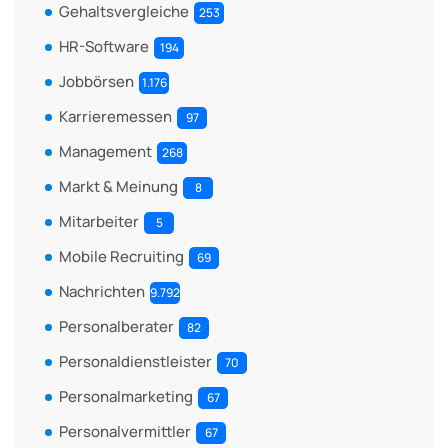
Gehaltsvergleiche
253
HR-Software
194
Jobbörsen
1.176
Karrieremessen
97
Management
268
Markt & Meinung
8
Mitarbeiter
5
Mobile Recruiting
69
Nachrichten
9.792
Personalberater
82
Personaldienstleister
70
Personalmarketing
67
Personalvermittler
67