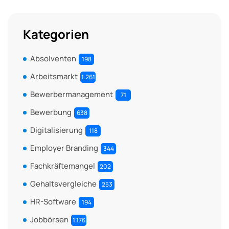
Kategorien
Absolventen
198
Arbeitsmarkt
1.261
Bewerbermanagement
71
Bewerbung
638
Digitalisierung
118
Employer Branding
344
Fachkräftemangel
202
Gehaltsvergleiche
253
HR-Software
194
Jobbörsen
1.176