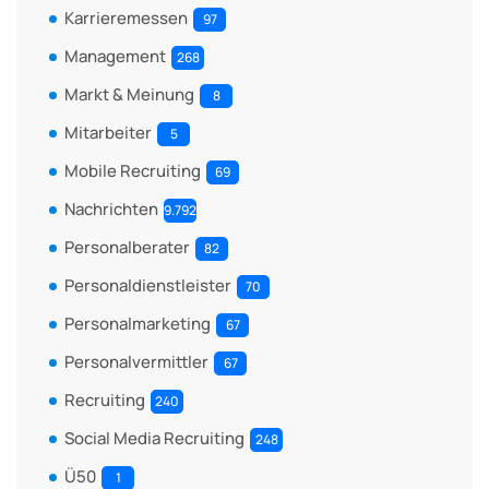
Karrieremessen
97
Management
268
Markt & Meinung
8
Mitarbeiter
5
Mobile Recruiting
69
Nachrichten
9.792
Personalberater
82
Personaldienstleister
70
Personalmarketing
67
Personalvermittler
67
Recruiting
240
Social Media Recruiting
248
Ü50
1