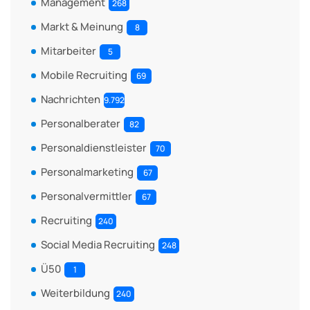
Management
268
Markt & Meinung
8
Mitarbeiter
5
Mobile Recruiting
69
Nachrichten
9.792
Personalberater
82
Personaldienstleister
70
Personalmarketing
67
Personalvermittler
67
Recruiting
240
Social Media Recruiting
248
Ü50
1
Weiterbildung
240