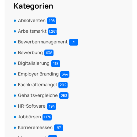
Kategorien
Absolventen
198
Arbeitsmarkt
1.261
Bewerbermanagement
71
Bewerbung
638
Digitalisierung
118
Employer Branding
344
Fachkräftemangel
202
Gehaltsvergleiche
253
HR-Software
194
Jobbörsen
1.176
Karrieremessen
97