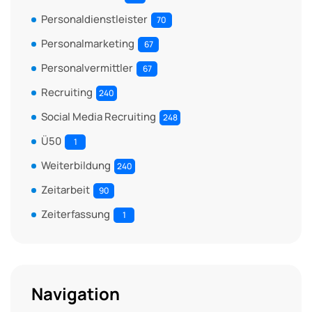
Personaldienstleister
70
Personalmarketing
67
Personalvermittler
67
Recruiting
240
Social Media Recruiting
248
Ü50
1
Weiterbildung
240
Zeitarbeit
90
Zeiterfassung
1
Navigation