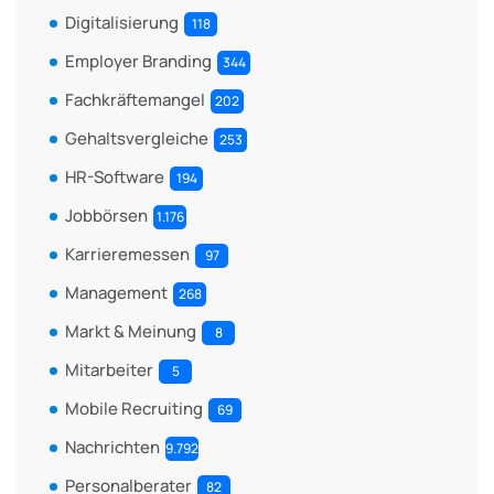
Digitalisierung
118
Employer Branding
344
Fachkräftemangel
202
Gehaltsvergleiche
253
HR-Software
194
Jobbörsen
1.176
Karrieremessen
97
Management
268
Markt & Meinung
8
Mitarbeiter
5
Mobile Recruiting
69
Nachrichten
9.792
Personalberater
82