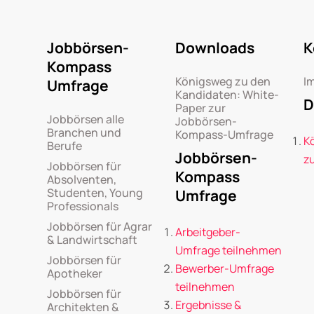
Jobbörsen-
Downloads
K
Kompass
Königsweg zu den
I
Umfrage
Kandidaten: White-
D
Paper zur
Jobbörsen alle
Jobbörsen-
Branchen und
Kompass-Umfrage
K
Berufe
Jobbörsen-
z
Jobbörsen für
Kompass
Absolventen,
Studenten, Young
Umfrage
Professionals
Jobbörsen für Agrar
Arbeitgeber-
& Landwirtschaft
Umfrage teilnehmen
Jobbörsen für
Bewerber-Umfrage
Apotheker
teilnehmen
Jobbörsen für
Ergebnisse &
Architekten &