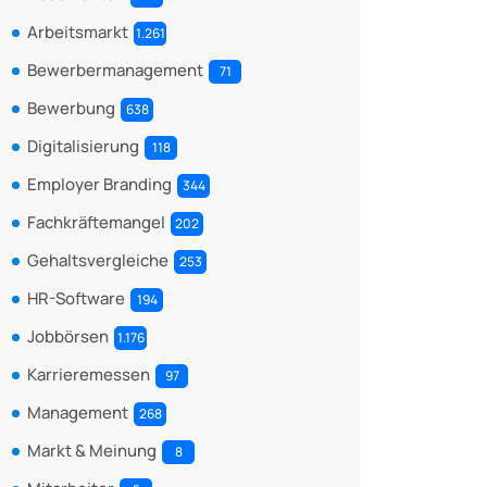
Arbeitsmarkt
1.261
Bewerbermanagement
71
Bewerbung
638
Digitalisierung
118
Employer Branding
344
Fachkräftemangel
202
Gehaltsvergleiche
253
HR-Software
194
Jobbörsen
1.176
Karrieremessen
97
Management
268
Markt & Meinung
8