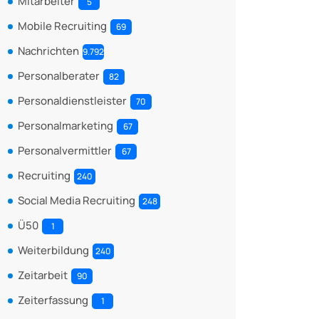
Mitarbeiter
5
Mobile Recruiting
69
Nachrichten
9.792
Personalberater
82
Personaldienstleister
70
Personalmarketing
67
Personalvermittler
67
Recruiting
240
Social Media Recruiting
248
Ü50
1
Weiterbildung
240
Zeitarbeit
90
Zeiterfassung
1