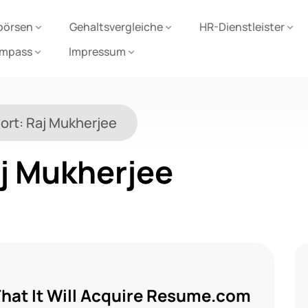
börsen
Gehaltsvergleiche
HR-Dienstleister
ompass
Impressum
ort:
Raj Mukherjee
j Mukherjee
hat It Will Acquire Resume.com